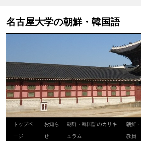
名古屋大学の朝鮮・韓国語
トップペ
お知ら
朝鮮・韓国語のカリキ
朝鮮
ージ
せ
ュラム
教員