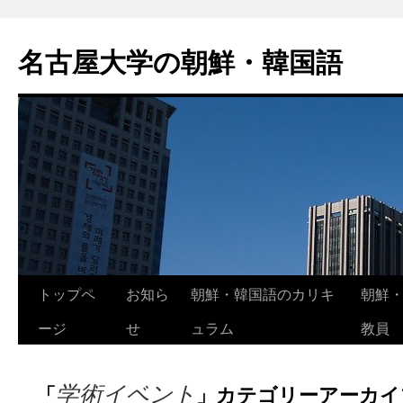
名古屋大学の朝鮮・韓国語
トップペ
お知ら
朝鮮・韓国語のカリキ
朝鮮
ージ
せ
ュラム
教員
学術イベント
「
」カテゴリーアーカイ